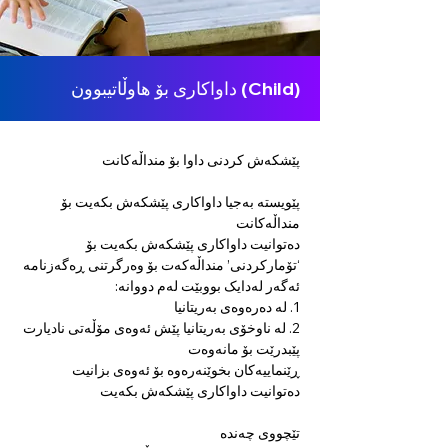
داواکاری بۆ هاوڵاتیبوون (Child)
پێشکەش کردنی داوا بۆ منداڵەکانت
پێویستە بەجیا داواکاری پێشکەش بکەیت بۆ 
منداڵەکانت
دەتوانیت داواکاری پێشکەش بکەیت بۆ 
‘تۆمارکردنی’ منداڵەکەت بۆ وەرگرتنی ڕەگەزنامە 
ئەگەر لەدایک بووبێت لەم دووانە:
1. لە دەرەوەی بەریتانیا
2. لە ناوخۆی بەریتانیا پێش ئەوەی مۆڵەتی نادیارت 
پێبدرێت بۆ مانەوەت
ڕێنماییەکان بخوێنەرەوە بۆ ئەوەی بزانیت 
دەتوانیت داواکاری پێشکەش بکەیت
تێچووی چەندە