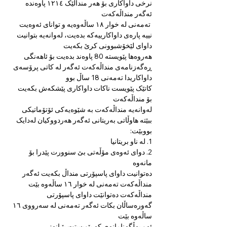
نرخی داواکاری بۆ هەر منداڵێک ١٢١٤ پاوەندە
ئەگەر منداڵەکەت
 تەمەنی لە خوار ١٨ ساڵەوەیە و توانای ئەوەیت 
نییە پارەی داواکارییەکە بدەیت، لەوانەیە بتوانیت 
داوای لێخۆشبوونی کرێ بکەیت
هەروەها پێویستە 80 پاوەند بدەیت بۆ ئاهەنگی 
ڕەگەزنامەی منداڵەکەت ئەگەر لە کاتی پرۆسەی 
داواکاریدا تەمەنی 18 ساڵ بوو
کاتێک پێویست ناکات داواکاری پێشکەش بکەیت 
بۆ منداڵەکەت
لەوانەیە منداڵەکەت بە شێوەیەکی ئۆتۆماتیکی 
ببێتە هاوڵاتی بەریتانی ئەگەر هەردووکیان لەدایک 
بووبێت:
1. له ناو بریتانیا
2. دوای ئەوەی مۆڵەتی بێ سنوورت پێدرا بۆ 
مانەوە
دەتوانیت داوای پاسپۆرتی منداڵ بکەیت ئەگەر 
منداڵەکەت تەمەنی لە خوار ١٦ ساڵەوە بێت
منداڵەکەت دەتوانێت داوای پاسپۆرتی 
گەورەساڵان بکات ئەگەر تەمەنی لە سەرووی ١٦ 
ساڵەوە بێت
ئەو بەڵگەنامانەی کە پێویستت پێیانە: