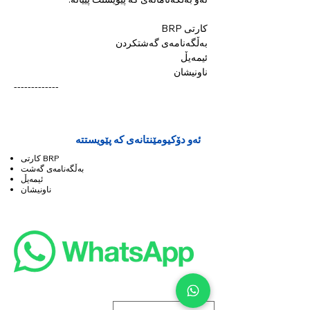
کارتی BRP
بەڵگەنامەی گەشتکردن
ئیمەیڵ
ناونیشان
-------------
ئەو دۆکیومێنتانەی کە پێویستتە
کارتی BRP
بەڵگەنامەی گەشت
ئیمەیڵ
ناونیشان